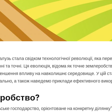
алузь стала свідком технологічної революції, яка пе
ні та точні. Ця еволюція, відома як точне землеробст
еншення впливу на навколишнє середовище. У цій ста
ально, а також наведемо приклади ефективного викори
еробство?
ське господарство, орієнтоване на конкретну ділянку" 