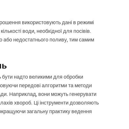
зрошення використовують дані в режимі
ількості води, необхідної для посівів.
го або недостатнього поливу, тим самим
нь
ь бути надто великими для обробки
стовуючи передові алгоритми та методи
ади. Наприклад, вони можуть генерувати
алахів хвороб. Ці інструменти дозволяють
покращуючи загальну практику ведення