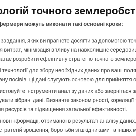
логій точного землеробст
ермери можуть виконати такі основні кроки:
та завдання, яких ви прагнете досягти за допомогою т
я витрат, мінімізація впливу на навколишнє середов
омагає розробити ефективну стратегію точного землер
технології для збору необхідних даних про ваші поля, 
тану посівів. Ці дані слугують основою для прийняття
ристовуйте інструменти аналізу даних або зверніться з
вати зібрані дані. Визначте закономірності, кореляції
я ресурсів та підвищення загальної ефективності.
ові інформації, отриманої в результаті аналізу дани
 стратегій зрошення, боротьби зі шкідниками та інших 