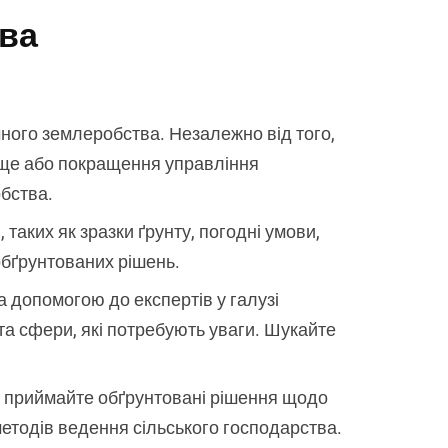
ва
очного землеробства. Незалежно від того,
ище або покращення управління
обства.
таких як зразки ґрунту, погодні умови,
 обґрунтованих рішень.
а допомогою до експертів у галузі
 та сфери, які потребують уваги. Шукайте
х, приймайте обґрунтовані рішення щодо
методів ведення сільського господарства.