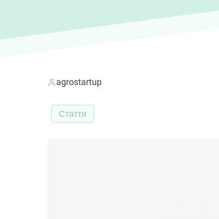
agrostartup
Стаття