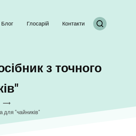
Блог
Глосарій
Контакти
осібник з точного
ів"
⟶
а для "чайників"