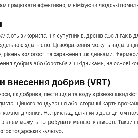
ам працювати ефективно, мінімізуючи людські помилки
я
чають використання супутників, дронів або літаків 
здільною здатністю. Ці зображення можуть надати цінн
у, рівень вологості та зараження шкідниками. Фермери 
есення добрив або боротьба зі шкідниками, на основі к
ми внесення добрив (VRT)
си, як добрива, пестициди та воду з різною швидкіст
дистанційного зондування або історичні карти врожай
ля кожної ділянки. Наприклад, ділянки з дефіцитом п
їх рівнем можуть потребувати меншої кількості. Такий п
когосподарських культур.