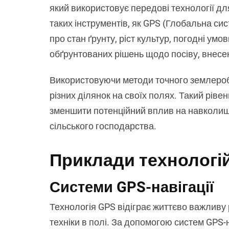
який використовує передові технології дл
таких інструментів, як GPS (Глобальна си
про стан ґрунту, ріст культур, погодні умо
обґрунтованих рішень щодо посіву, внесе
Використовуючи методи точного землеробс
різних ділянок на своїх полях. Такий ріве
зменшити потенційний вплив на навколишн
сільського господарства.
Приклади технологі
Системи GPS-навігації
Технологія GPS відіграє життєво важливу 
техніки в полі. За допомогою систем GPS-