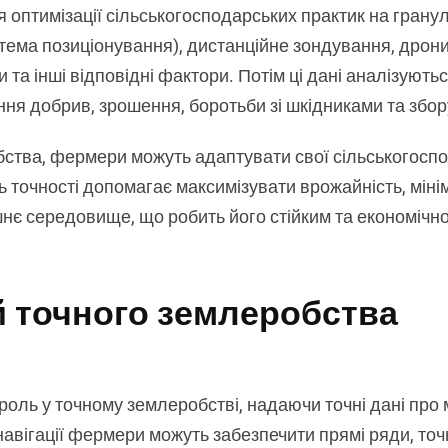
я оптимізації сільськогосподарських практик на гранул
стема позиціонування), дистанційне зондування, дрони
ви та інші відповідні фактори. Потім ці дані аналізую
ння добрив, зрошення, боротьби зі шкідниками та збо
тва, фермери можуть адаптувати свої сільськогоспод
нь точності допомагає максимізувати врожайність, міні
є середовище, що робить його стійким та економічно
й точного землеробства
роль у точному землеробстві, надаючи точні дані про
навігації фермери можуть забезпечити прямі ряди, то