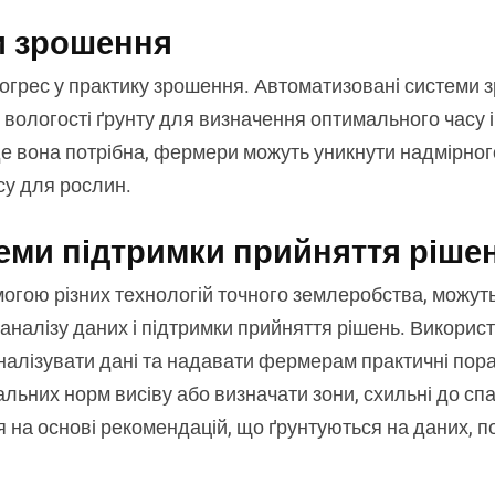
и зрошення
грес у практику зрошення. Автоматизовані системи 
 вологості ґрунту для визначення оптимального часу і к
 де вона потрібна, фермери можуть уникнути надмірно
су для рослин.
теми підтримки прийняття ріше
могою різних технологій точного землеробства, можут
 аналізу даних і підтримки прийняття рішень. Викори
налізувати дані та надавати фермерам практичні пор
льних норм висіву або визначати зони, схильні до сп
 на основі рекомендацій, що ґрунтуються на даних, 