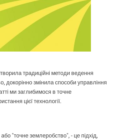
ретворила традиційні методи ведення
во, докорінно змінила способи управління
тті ми заглибимося в точне
стання цієї технології.
або "точне землеробство", - це підхід,