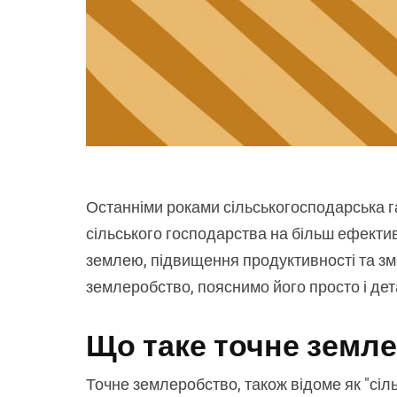
Останніми роками сільськогосподарська г
сільського господарства на більш ефектив
землею, підвищення продуктивності та зм
землеробство, пояснимо його просто і дет
Що таке точне земл
Точне землеробство, також відоме як "сіль