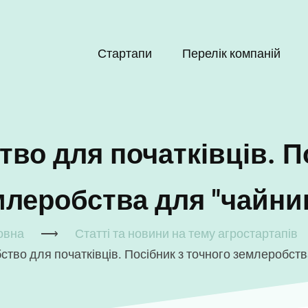
Стартапи
Перелік компаній
Main
navigation
во для початківців. П
млеробства для "чайник
овна
⟶
Статті та новини на тему агростартапів
тво для початківців. Посібник з точного землеробств